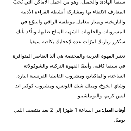
سيفيا الهادئ والجميل، وهو من أجمل الأماكن التي يُحبّ
المعارف الالتقاء بها ومشاركة أنشطة القراءة الأدبية
والتاريخية، ويمتاز بتعامل موظفيه الراقي والتنوّع في
المشروبات والحلويات الشهية المتاح طلبها، وتأكد بأنك
ستُكرر زيارتك لمرّات عدة لإعجابك بكافيه سيفيا.
تعتبر القهوة العربية والمختصة هي ألذ العناصر المتوافرة
في سيفيا كافيه، وأيضًا القهوة التركية، والشوكولاتة
الساخنة، والماكياتو، ومشروب الفانيليا الفرنسية البارد،
وشاي الخوخ، وميلك شيك اللوتس، ومشروب كوكيز آند
آيس كريم، والنوتيلشينو.
من الساعة 1 ظهرًا إلى 2 بعد منتصف الليل
أوقات العمل:
يوميًا.