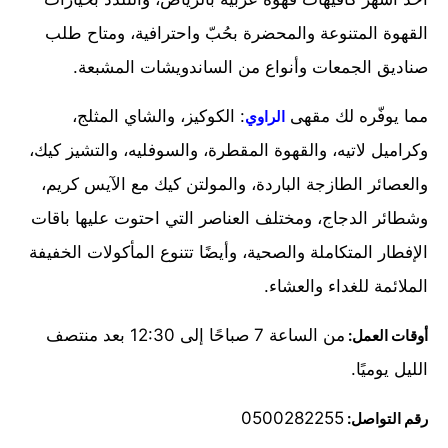
القهوة المتنوعة والمحضرة بحُبّ واحترافية، ومتاح طلب
صناديق الجمعات وأنواع من الساندويشات المشبعة.
مما يوفّره لك مقهى
: الكوكيز، والشاي المثلج،
الراوي
وكراميل لاتيه، والقهوة المقطرة، والسوفليه، والتشيز كيك،
والعصائر الطازجة الباردة، والمولتن كيك مع الآيس كريم،
وشطائر الدجاج، ومختلف العناصر التي احتوت عليها باقات
الإفطار المتكاملة والصحية، وأيضًا تتنوع المأكولات الخفيفة
الملائمة للغداء والعشاء.
من الساعة 7 صباحًا إلى 12:30 بعد منتصف
أوقات العمل:
الليل يوميًا.
0500282255
رقم التواصل: