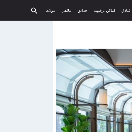
فنادق
اماكن ترفيهية
حدائق
ملاهي
مولات