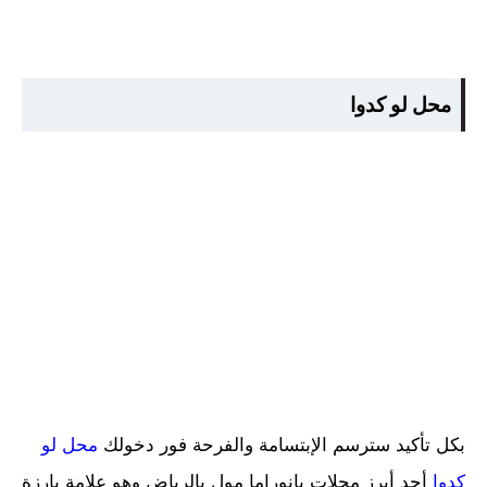
محل لو كدوا
بكل تأكيد سترسم الإبتسامة والفرحة فور دخولك
محل لو
كدوا
أحد أبرز محلات بانوراما مول بالرياض وهو علامة بارزة