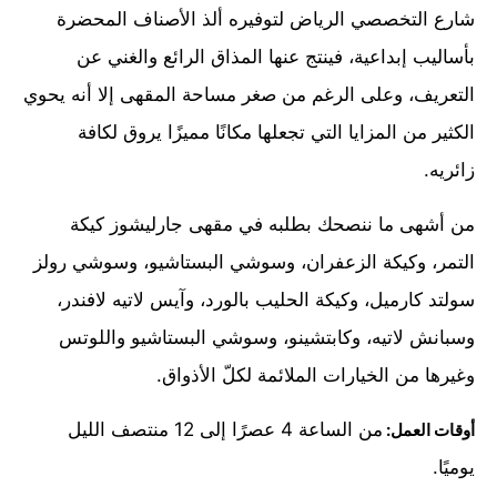
شارع التخصصي الرياض لتوفيره ألذ الأصناف المحضرة
بأساليب إبداعية، فينتج عنها المذاق الرائع والغني عن
التعريف، وعلى الرغم من صغر مساحة المقهى إلا أنه يحوي
الكثير من المزايا التي تجعلها مكانًا مميزًا يروق لكافة
زائريه.
من أشهى ما ننصحك بطلبه في مقهى جارليشوز كيكة
التمر، وكيكة الزعفران، وسوشي البستاشيو، وسوشي رولز
سولتد كارميل، وكيكة الحليب بالورد، وآيس لاتيه لافندر،
وسبانش لاتيه، وكابتشينو، وسوشي البستاشيو واللوتس
وغيرها من الخيارات الملائمة لكلّ الأذواق.
من الساعة 4 عصرًا إلى 12 منتصف الليل
أوقات العمل:
يوميًا.