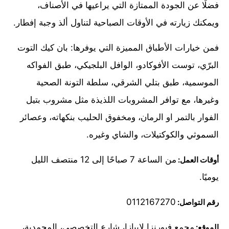
فضلًا عن الجودة الممتازة التي يراعيها في الأصناف،
ويمكنك زيارته في الأوقات الصباحية لتناول ألذ وجبة إفطار.
فمن خيارات الأطباق المميزة التي يوفرها: بان كيك التوت
البرّي، توست الأفوكادو، الوافل البلجيكي، طبق الفواكه
الموسمية، طبق بتلي الشرقي، سلطة التونة الصحية
وغيرها، مع توافر المشروبات اللذيذة مثل مشروب بتيل
الفوار بالتمر او الرمان، ومخفوق الحليب بنكهاته، وعصائر
السموثي والكوكتيلات، والشاي وغيره.
من الساعة 7 صباحًا إلى 12 منتصف الليل
أوقات العمل:
يوميًا.
0112167270
رقم التواصل:
مجمع فيورنزا لابيازا، شارع التخصصي، المحمدية،
الموقع: