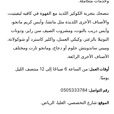
وخدمات متكاملة.
ننصحك بتجربة الكوكيز اللذيذ مع القهوة في كافيه ليفيتيت،
والأصناف الأخرى اللذيذة مثل ماتشا، وآيس كريم مانجو،
وآيس دريب بالتوت، ومشروب الصيف سن رايز، ودونات
النوتيلا بالزعتر، وكيكي العسل، واكلير كاسترد أو شوكولاتة،
وميني ساندويتش حلوم أو دجاج، ومانجو تارت ومختلف
الأصناف الأخرى الرائعة.
من الساعة 6 صباحًا إلى 12 منتصف الليل
أوقات العمل:
يوميًا.
0505333784
رقم التواصل:
شارع التخصصي، العليا، الرياض.
الموقع: