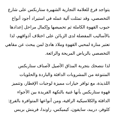
يتواجد فرع للعلامة التجارية الشهيرة ستاربكس على شارع
التخصصي، وقد تمثلت آلية عمله في استيراد أجود أنواع
حبوب القهوة الكاملة ثم تحميصها وإكمال مراحل إعدادها
بالأساليب المفضلة لدى الزبائن على اختلاف أذواقهم، لذا
تعتبر منارة لمحبي القهوة وملاذ هادئ لمن يبحث عن مقاهي
التخصصي بالرياض المريحة والرائعة.
لذا ننصحك بتجربة المذاق الأصيل لأصناف ستاربكس
المتنوعة من المشروبات الدافئة والباردة والحلويات
اللذيذة، مع توافر خيارات مميزة لوجبات الإفطار، وتتميز
قهوة ستاربكس بأنها غنية بالنكهة الفريدة بين الأجواء
الدافئة والكلاسيكية الراقية، ومن أنواعها المتوافرة بالفرع:
كلوفر، دريبد، سايفون، كيميكس، راوندا، فرينش بريس