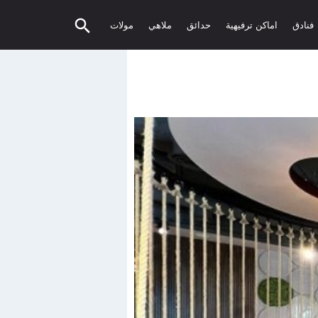
فنادق
اماكن ترفيهية
حدائق
ملاهي
مولات