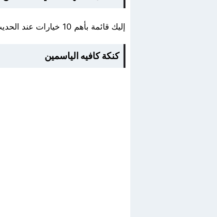
إليك قائمة بأهم 10 خيارات عند الحديث عن كافيهات حي الياسمين الرياض للحصول على وجبة شهية لا تنسى.
كنكة كافيه الياسمين