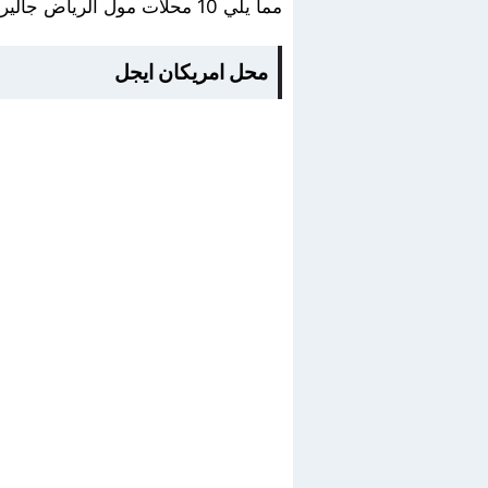
مما يلي 10 محلات مول الرياض جاليري مشهورة بين زوار جاليري مول الرياض مختلفي التخصص، وهم على النحو التالي
محل امريكان ايجل