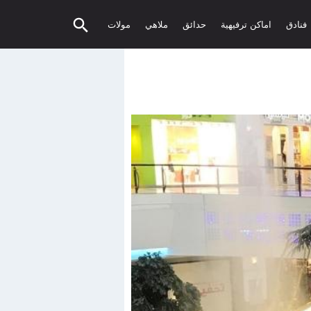
فنادق
اماكن ترفيهية
حدائق
ملاهي
مولات