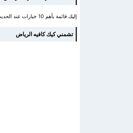
إليك قائمة بأهم 10 خيارات عند الحديث عن كافيهات حي النرجس الرياض للحصول على وجبة شهية لا تنسى.
تشمني كيك كافيه الرياض