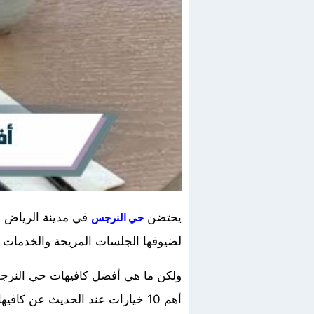
يحتضن
في مدينة الرياض ال
حي النرجس
لضيوفها الجلسات المريحة والخدمات ال
ولكن ما هي أفضل كافيهات حي النرجس
أهم 10 خيارات عند الحديث عن كافيهات حي النرجس الرياض مع مواعيد العمل وارقام الهاتف والعناوين.